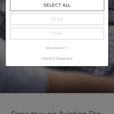
SELECT ALL
DENY
SAVE
Show details
Imprint
|
Datapolicy