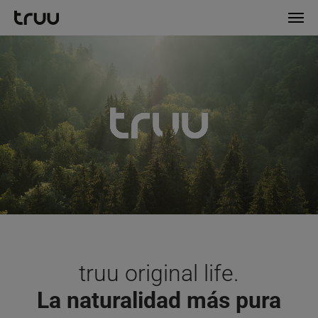
Saltar al contenido principal
Skip to page footer
truu original life.
La naturalidad más pura