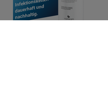
Infektionsketten
dauerhaft und
nachhaltig.
Verlässliche
Dauerwirkung über Monate.
Erreicht den Härtegrad H7
Langanhaltend abriebfest und wirksam
Verhindert ständig wiederkehrende Kontamination
Anwendbar auf allen glatten Kunststoffuntergründen
Trocknungszeit
90 min