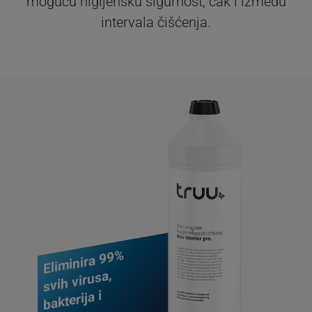
moguću higijensku sigurnost, čak i između
intervala čišćenja.
Eliminira 99%
svih virusa,
bakterija i