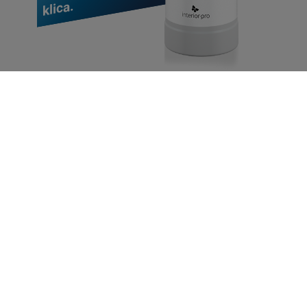
klica.
Savršeno rješenje
s dubinskim učinkom.
Fina maglica spreja prodire i do najmanjih otvora i
tamo djeluje
Trajno štiti osjetljiva područja od onečišćenja i
ponovnog naseljavanja
Virusi, bakterije i klice također se ubijaju na
nepristupačnim mjestima
Čak i porozni materijali poput fuga ostaju bez
uzročnika bolesti