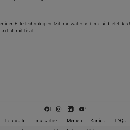
rtigen Filtertechnologien. Mit truu water und truu air bietet d
n Luft mit Licht.
Facebook
Instagram
LinkedIn
YouTube
truu world
truu partner
Medien
Karriere
FAQs