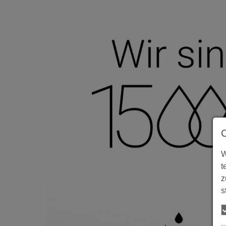
W
t
z
s