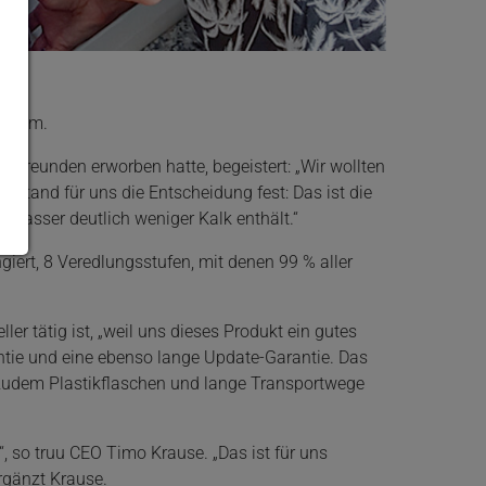
zheim.
n Freunden erworben hatte, begeistert: „Wir wollten
stand für uns die Entscheidung fest: Das ist die
 Wasser deutlich weniger Kalk enthält.“
ert, 8 Veredlungsstufen, mit denen 99 % aller
er tätig ist, „weil uns dieses Produkt ein gutes
antie und eine ebenso lange Update-Garantie. Das
n zudem Plastikflaschen und lange Transportwege
, so truu CEO Timo Krause. „Das ist für uns
rgänzt Krause.