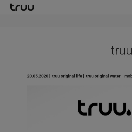
Zum Hauptinhalt springen
Skip to page footer
tru
20.05.2020
truu original life
truu original water
mob