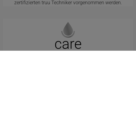
zertifizierten truu Techniker vorgenommen werden.
truu care silver.
Die wahrscheinlich längste Garantie
der Welt.
Du kannst auf dein truu System eine bis zu 30-jährige
Garantie erhalten. Diese von truu freiwillig angebotene
Garantie beinhaltet alle Edelstahl-Komponenten,
Leitungen, Verbindungen, Fittings sowie die
Megamembran. Einzige Voraussetzung: ein jährlicher
Vorfilterwechsel sowie Umzugs- und Reparaturservice
durch unsere zertifizierten truu Techniker.